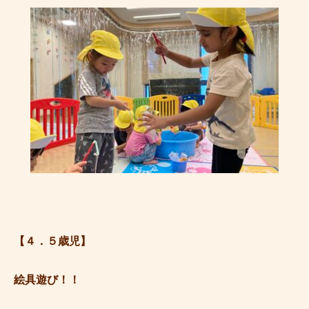
【４．５歳児】
絵具遊び！！