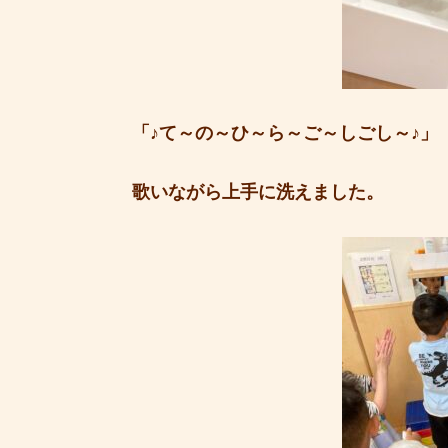
「♪て～の～ひ～ら～ご～しごし～♪」
歌いながら上手に洗えました。