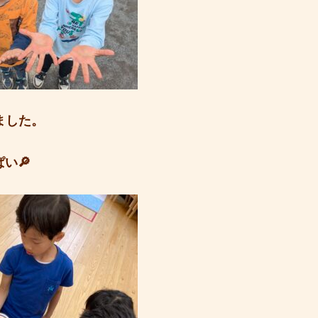
ました。
い🔎