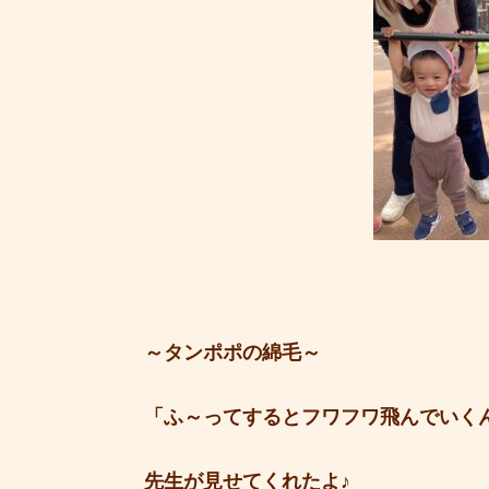
～タンポポの綿毛～
「ふ～ってするとフワフワ飛んでいく
先生が見せてくれたよ♪