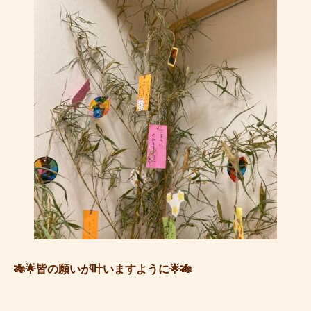
🎋🌟皆の願いが叶いますように🌟🎋