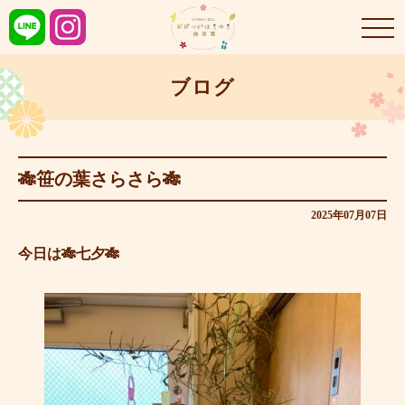
ブログ
🎋笹の葉さらさら🎋
2025年07月07日
今日は🎋七夕🎋